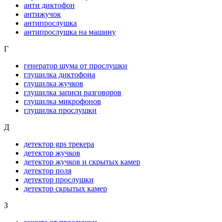
анти диктофон
антижучок
антипрослушка
антипрослушка на машину
Г
генератор шума от прослушки
глушилка диктофона
глушилка жучков
глушилка записи разговоров
глушилка микрофонов
глушилка прослушки
Д
детектор gps трекера
детектор жучков
детектор жучков и скрытых камер
детектор поля
детектор прослушки
детектор скрытых камер
З