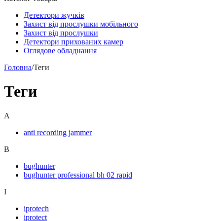
Детектори жучків
Захист від прослушки мобільного
Захист від прослушки
Детектори прихованих камер
Оглядове обладнання
Головна
/
Теги
Теги
A
anti recording jammer
B
bughunter
bughunter professional bh 02 rapid
I
iprotech
iprotect