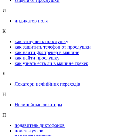
защита от прослушки
И
индикатор поля
К
как заглушить прослушку
как защитить телефон от прослушки
как найти gps трекер в машине
как найти прослушку
как узнать есть ли в машине трекер
Л
Локатори нелінійних переходів
Н
Нелинейные локаторы
П
подавитель диктофонов
поиск жучков