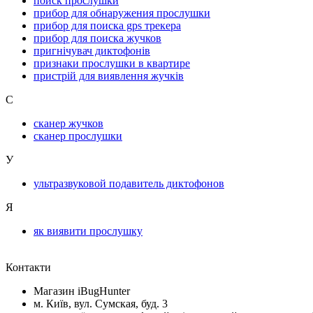
поиск прослушки
прибор для обнаружения прослушки
прибор для поиска gps трекера
прибор для поиска жучков
пригнічувач диктофонів
признаки прослушки в квартире
пристрій для виявлення жучків
С
сканер жучков
сканер прослушки
У
ультразвуковой подавитель диктофонов
Я
як виявити прослушку
Контакти
Магазин iBugHunter
м. Київ, вул. Сумская, буд. 3