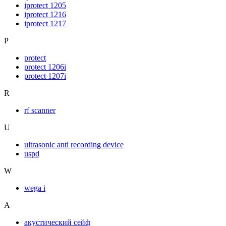
iprotect 1205
iprotect 1216
iprotect 1217
P
protect
protect 1206i
protect 1207i
R
rf scanner
U
ultrasonic anti recording device
uspd
W
wega i
А
акустический сейф