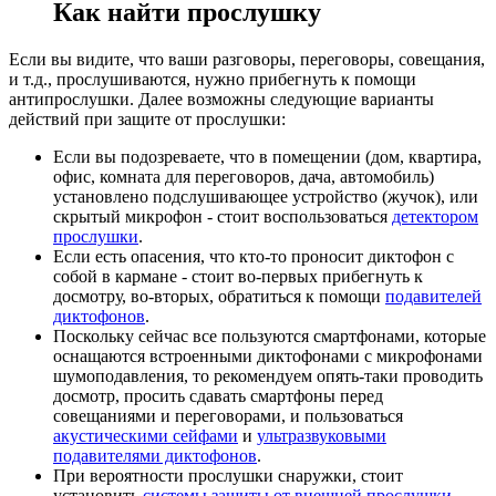
Как найти прослушку
Если вы видите, что ваши разговоры, переговоры, совещания,
и т.д., прослушиваются, нужно прибегнуть к помощи
антипрослушки. Далее возможны следующие варианты
действий при защите от прослушки:
Если вы подозреваете, что в помещении (дом, квартира,
офис, комната для переговоров, дача, автомобиль)
установлено подслушивающее устройство (жучок), или
скрытый микрофон - стоит воспользоваться
детектором
прослушки
.
Если есть опасения, что кто-то проносит диктофон с
собой в кармане - стоит во-первых прибегнуть к
досмотру, во-вторых, обратиться к помощи
подавителей
диктофонов
.
Поскольку сейчас все пользуются смартфонами, которые
оснащаются встроенными диктофонами с микрофонами
шумоподавления, то рекомендуем опять-таки проводить
досмотр, просить сдавать смартфоны перед
совещаниями и переговорами, и пользоваться
акустическими сейфами
и
ультразвуковыми
подавителями диктофонов
.
При вероятности прослушки снаружки, стоит
установить
системы защиты от внешней прослушки
.