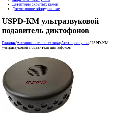
Детекторы скрытых камер
Досмотровое оборудование
USPD-КМ ультразвуковой
подавитель диктофонов
Главная
/
Антишпионская техника
/
Антипрослушка
/
USPD-КМ
ультразвуковой подавитель диктофонов