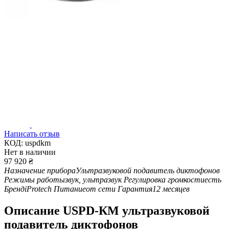
Написать отзыв
КОД:
uspdkm
Нет в наличии
97 920
₴
Назначение прибора
Ультразвуковой подавитель диктофонов
Режимы работы
звук, ультразвук
Регулировка громкости
есть
Бренд
iProtech
Питание
от сети
Гарантия
12 месяцев
Описание
USPD-КМ ультразвуковой
подавитель диктофонов