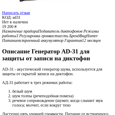
Написать отзыв
КОД:
ad31
Нет в наличии
19 200
₴
Назначение прибора
Подавитель диктофонов
Режимы
работы
3
Регулировка громкости
есть
Бренд
BugHunter
Питание
встроенный аккумулятор
Гарантия
12 месяцев
Описание
Генератор AD-31 для
защиты от записи на диктофон
AD-31 - акустический генератор шума, используется для
защиты от скрытой записи на диктофон.
АД-31 работает в трех режимах работы:
белый шум
шум толпы (речеподобная помеха)
речевое сопровождение (шумит, когда слышит звук
голоса; молчит, если вокруг тихо
Доступно пять уровней громкости. Питание от встроенного