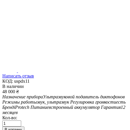
Написать отзыв
КОД:
uspdx11
В наличии
48 000
₴
Назначение прибора
Ультразвуковой подавитель диктофонов
Режимы работы
звук, ультразвук
Регулировка громкости
есть
Бренд
iProtech
Питание
встроенный аккумулятор
Гарантия
12
месяцев
Кол-во:
В корзину