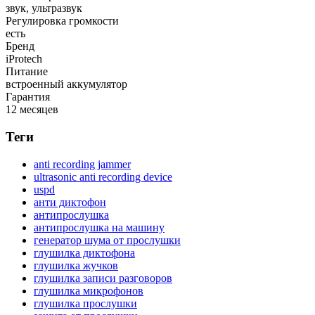
звук, ультразвук
Регулировка громкости
есть
Бренд
iProtech
Питание
встроенный аккумулятор
Гарантия
12 месяцев
Теги
anti recording jammer
ultrasonic anti recording device
uspd
анти диктофон
антипрослушка
антипрослушка на машину
генератор шума от прослушки
глушилка диктофона
глушилка жучков
глушилка записи разговоров
глушилка микрофонов
глушилка прослушки