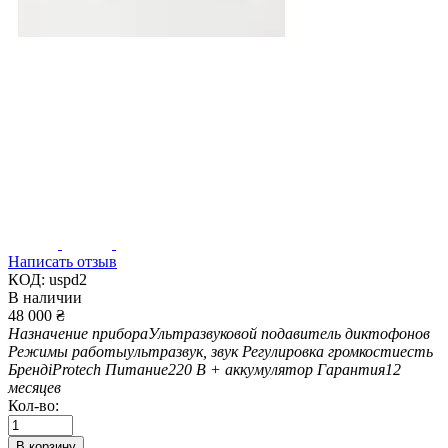
Написать отзыв
КОД:
uspd2
В наличии
48 000
₴
Назначение прибора
Ультразвуковой подавитель диктофонов
Режимы работы
ультразвук, звук
Регулировка громкости
есть
Бренд
iProtech
Питание
220 В + аккумулятор
Гарантия
12
месяцев
Кол-во:
В корзину