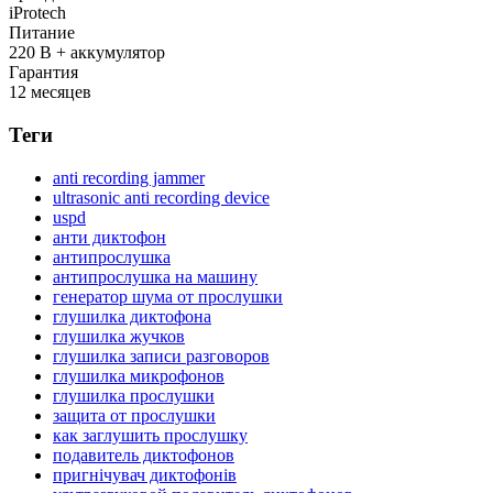
iProtech
Питание
220 В + аккумулятор
Гарантия
12 месяцев
Теги
anti recording jammer
ultrasonic anti recording device
uspd
анти диктофон
антипрослушка
антипрослушка на машину
генератор шума от прослушки
глушилка диктофона
глушилка жучков
глушилка записи разговоров
глушилка микрофонов
глушилка прослушки
защита от прослушки
как заглушить прослушку
подавитель диктофонов
пригнічувач диктофонів