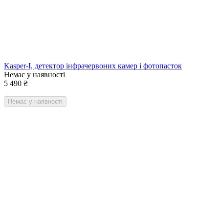
Kasper-I, детектор інфрачервоних камер і фотопасток
Немає у наявності
5 490
₴
Немає у наявності