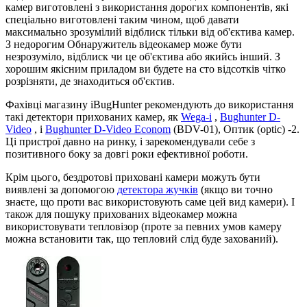
камер виготовлені з використання дорогих компонентів, які
спеціально виготовлені таким чином, щоб давати
максимально зрозумілий відблиск тільки від об'єктива камер.
З недорогим Обнаружитель відеокамер може бути
незрозуміло, відблиск чи це об'єктива або якийсь інший. З
хорошим якісним приладом ви будете на сто відсотків чітко
розрізняти, де знаходиться об'єктив.
Фахівці магазину iBugHunter рекомендують до використання
такі детектори прихованих камер, як
Wega-i
,
Bughunter D-
Video
, і
Bughunter D-Video Econom
(BDV-01), Оптик (optic) -2.
Ці пристрої давно на ринку, і зарекомендували себе з
позитивного боку за довгі роки ефективної роботи.
Крім цього, бездротові приховані камери можуть бути
виявлені за допомогою
детектора жучків
(якщо ви точно
знаєте, що проти вас використовують саме цей вид камери). І
також для пошуку прихованих відеокамер можна
використовувати тепловізор (проте за певних умов камеру
можна встановити так, що тепловий слід буде захований).