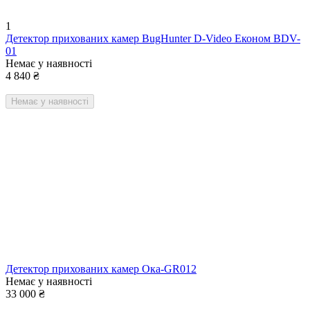
1
Детектор прихованих камер BugHunter D-Video Економ BDV-
01
Немає у наявності
4 840
₴
Немає у наявності
Детектор прихованих камер Ока-GR012
Немає у наявності
33 000
₴