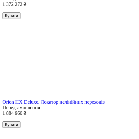
1 372 272
₴
Купити
Orion HX Deluxe. Локатор нелінійних переходів
Передзамовлення
1 884 960
₴
Купити