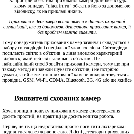
пристрій об'єктива прихованої камери дозволяє в будь-
якому випадку "підсвітити" об'єктив його за допомогою
відблиску, як на прикладі нижче.
Прихована відеокамера встановлена в датчик охоронної
сигналізації, але за допомогою детектора прихованих камер, її
без проблем можна виявити.
Тому обнаружитель прихованих камер зазвичай складається з
набору світлодіодів і спеціальної уловлює лінзи. Світлодіоди
посилають світло в об'єктив, а лінза вловлює характерний
відблиск, який цей світ залишає в об'єктиві. Це
найнадійніший спосіб знайти приховані камери, тому що при
такому методі ви завжди шукаєте об'єктив, і не потрібно
думати, який саме тип прихованої камери використовується -
провідна, GSM, Wi-Fi, CDMA, Bluetooth, 3G, 4G або ще якийсь
.
Виявителі схованих камер
Хоча принцип пошуку прихованих камер спостереження
досить простий, на практиці це досить копітка робота.
Перше, це те, що недостатньо просто посвітити ліхтариком і
подивитися через червоне скло. Якісні детектори прихованих