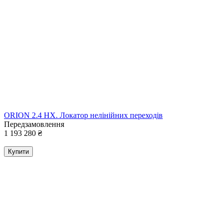
ORION 2.4 HX. Локатор нелінійних переходів
Передзамовлення
1 193 280
₴
Купити