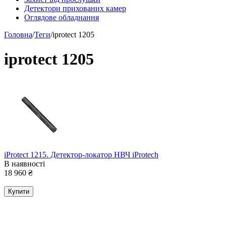
Детектори прихованих камер
Оглядове обладнання
Головна
/
Теги
/
iprotect 1205
iprotect 1205
iProtect 1215. Детектор-локатор НВЧ iProtech
В наявності
18 960
₴
Купити