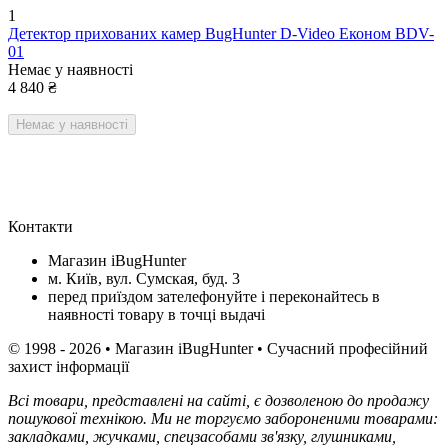
1
Детектор прихованих камер BugHunter D-Video Економ BDV-
01
Немає у наявності
4 840
₴
Немає у наявності
Контакти
Магазин iBugHunter
м. Київ, вул. Сумская, буд. 3
перед приїздом зателефонуйте і переконайтесь в
наявності товару в точці выдачі
© 1998 - 2026 • Магазин iBugHunter • Сучасний професійний
захист інформації
Всі товари, представлені на сайті, є дозволеною до продажу
пошукової технікою. Ми не торгуємо забороненими товарами:
закладками, жучками, спецзасобами зв'язку, глушниками,