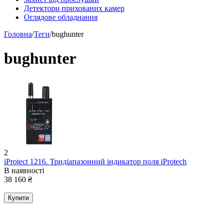
Детектори прихованих камер
Оглядове обладнання
Головна
/
Теги
/
bughunter
bughunter
2
iProtect 1216. Тридіапазонний індикатор поля iProtech
В наявності
38 160
₴
Купити