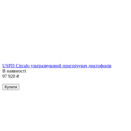
USPD Circulo ультразвуковий пригнічувач диктофонів
В наявності
97 920
₴
Купити