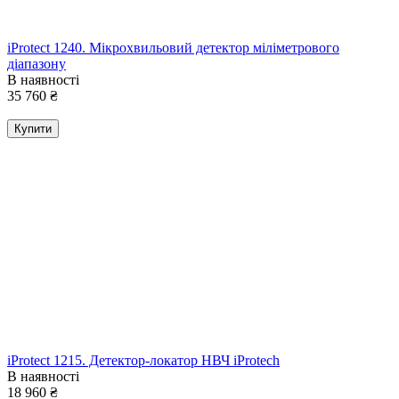
iProtect 1240. Мікрохвильовий детектор міліметрового
діапазону
В наявності
35 760
₴
Купити
iProtect 1215. Детектор-локатор НВЧ iProtech
В наявності
18 960
₴