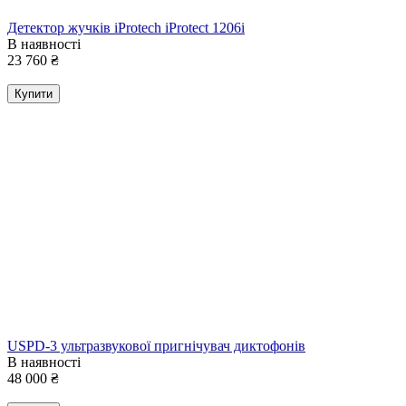
Детектор жучків iProtech iProtect 1206i
В наявності
23 760
₴
Купити
USPD-3 ультразвукової пригнічувач диктофонів
В наявності
48 000
₴