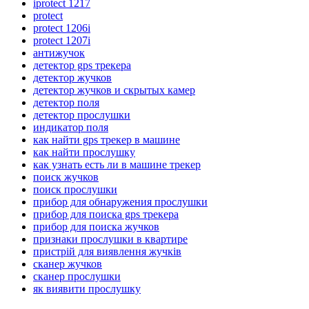
iprotect 1217
protect
protect 1206i
protect 1207i
антижучок
детектор gps трекера
детектор жучков
детектор жучков и скрытых камер
детектор поля
детектор прослушки
индикатор поля
как найти gps трекер в машине
как найти прослушку
как узнать есть ли в машине трекер
поиск жучков
поиск прослушки
прибор для обнаружения прослушки
прибор для поиска gps трекера
прибор для поиска жучков
признаки прослушки в квартире
пристрій для виявлення жучків
сканер жучков
сканер прослушки
як виявити прослушку