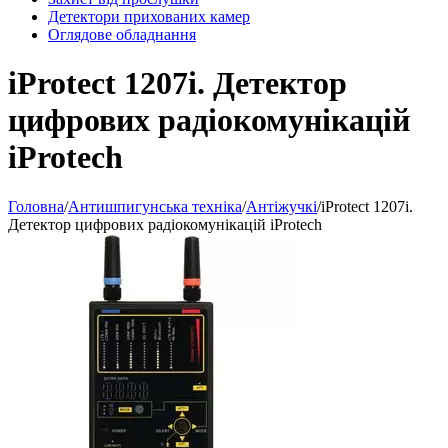
Детектори прихованих камер
Оглядове обладнання
iProtect 1207i. Детектор
цифрових радіокомунікацій
iProtech
Головна
/
Антишпигунська техніка
/
Антіжучкі
/
iProtect 1207i.
Детектор цифрових радіокомунікацій iProtech