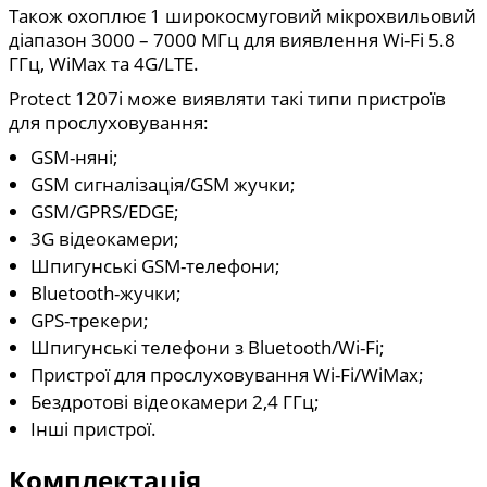
Також охоплює 1 широкосмуговий мікрохвильовий
діапазон 3000 – 7000 МГц для виявлення Wi-Fi 5.8
ГГц, WiMax та 4G/LTE.
Protect 1207i може виявляти такі типи пристроїв
для прослуховування:
GSM-няні;
GSM сигналізація/GSM жучки;
GSM/GPRS/EDGE;
3G відеокамери;
Шпигунські GSM-телефони;
Bluetooth-жучки;
GPS-трекери;
Шпигунські телефони з Bluetooth/Wi-Fi;
Пристрої для прослуховування Wi-Fi/WiMax;
Бездротові відеокамери 2,4 ГГц;
Інші пристрої.
Комплектація