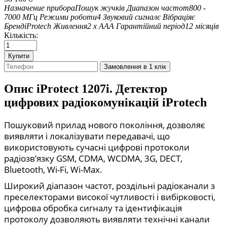
Назначение прибора
Пошук жучків
Диапазон частот
800 -
7000 МГц
Режими роботи
4
Звуковий сигнал
є
Вібрація
є
Бренд
iProtech
Живлення
2 х ААА
Гарантійний період
12 місяців
Кількість:
Купити
Замовлення в 1 клік
Опис
iProtect 1207i. Детектор
цифрових радіокомунікацій iProtech
Пошуковий прилад нового покоління, дозволяє
виявляти і локалізувати передавачі, що
використовують сучасні цифрові протоколи
радіозв’язку GSM, CDMA, WCDMA, 3G, DECT,
Bluetooth, Wi-Fi, Wi-Max.
Широкий діапазон частот, роздільні радіоканали з
преселекторами високої чутливості і вибірковості,
цифрова обробка сигналу та ідентифікація
протоколу дозволяють виявляти технічні канали