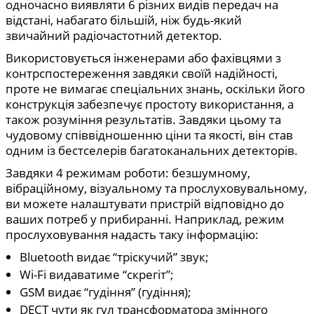
одночасно виявляти 6 різних видів передач на
відстані, набагато більшій, ніж будь-який
звичайний радіочастотний детектор.
Використовується інженерами або фахівцями з
контрспостереження завдяки своїй надійності,
проте не вимагає спеціальних знань, оскільки його
конструкція забезпечує простоту використання, а
також розуміння результатів. Завдяки цьому та
чудовому співвідношенню ціни та якості, він став
одним із бестселерів багатоканальних детекторів.
Завдяки 4 режимам роботи: безшумному,
вібраційному, візуальному та прослуховувальному,
ви можете налаштувати пристрій відповідно до
ваших потреб у прибиранні. Наприклад, режим
прослуховування надасть таку інформацію:
Bluetooth видає “тріскучий” звук;
Wi-Fi видаватиме “скрегіт”;
GSM видає “гудіння” (гудіння);
DECT чути як гул трансформатора змінного