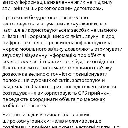
витоку інформації, виявлення яких не під силу
звичайним широкополосним детекторам.
Протоколи бездротового зв’язку, що
застосовуються в сучасних комунікаціях, все
частіше використовуються в засобах негласного
знімання інформації. Висока якість звуку і відео,
цифрові технології, розвинена інфраструктура
мереж мобільного зв’язку дозволяють отримувати
звукову і візуальну інформацію про об’єкт в
реальному часі і, практично, з будь-якої відстані.
Якість покриття системами мобільного зв’язку
дозволяє з великою точністю позиціонувати
положення рухомих об’єктів, застосовуючи
радіомаяки. Сучасні пристрої відстеження місця
розташування використовують GPS приймач і
передають координати об’єкта по мережах
мобільного зв’язку.
Вирішити задачу виявлення слабких
широкосмугових сигналів можливо лише
розділивши прийом на окремі частотні смуги, що