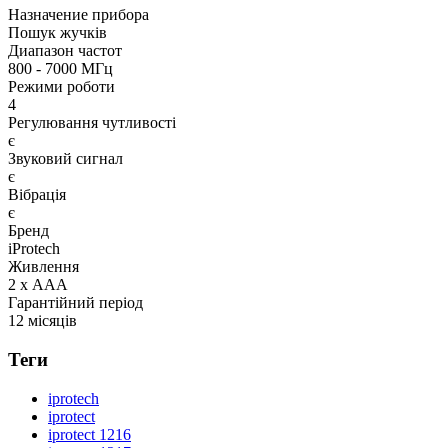
Назначение прибора
Пошук жучків
Диапазон частот
800 - 7000 МГц
Режими роботи
4
Регулювання чутливості
є
Звуковий сигнал
є
Вібрація
є
Бренд
iProtech
Живлення
2 х ААА
Гарантійний період
12 місяців
Теги
iprotech
iprotect
iprotect 1216