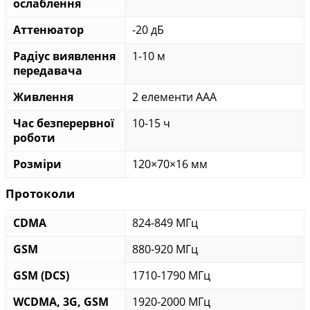
ослаблення
Аттенюатор
-20 дБ
Радіус виявлення
1-10 м
передавача
Живлення
2 елементи AAA
Час безперервної
10-15 ч
роботи
Розміри
120×70×16 мм
Протоколи
CDMA
824-849 МГц
GSM
880-920 МГц
GSM (DCS)
1710-1790 МГц
WCDMA, 3G, GSM
1920-2000 МГц