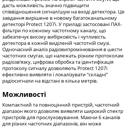
дасть можливість значно підвищити
співвідношення сигнал/шум на вході детектора. Це
завдання вирішене в новому багатоканальному
детекторі Protect 1207i. У приладі застосовані ПАХ-
фільтри по кожному частотному каналу, що
забезпечує високу вибірковість і чутливість
детектора в кожній виділеній частотній смузі.
Одночасний аналіз радіовипромінювання в шести
частотних смугах, що належать різним протоколам
радіозв’язку, цифрова обробка та ідентифікація
протоколу сигналу дозволяють Protect 1207i
ефективно виявляти і локалізувати “складні”
радіосигнали на відстані в кілька метрів.
Можливості
Компактний та повноцінний пристрій, частотний
діапазон якого дозволяє виявляти широкий спектр
пристроїв для прослуховування. Маючи 6 каналів
для різних частотних діапазонів, він може