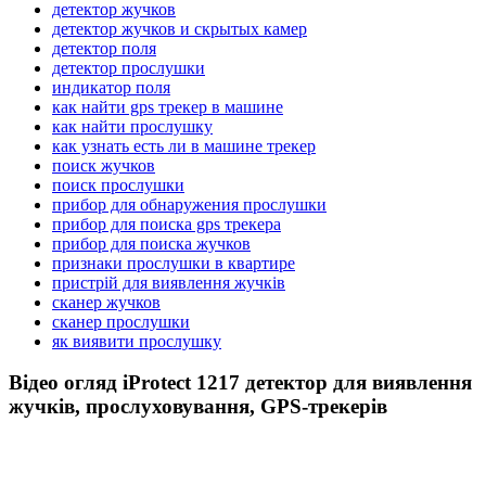
детектор жучков
детектор жучков и скрытых камер
детектор поля
детектор прослушки
индикатор поля
как найти gps трекер в машине
как найти прослушку
как узнать есть ли в машине трекер
поиск жучков
поиск прослушки
прибор для обнаружения прослушки
прибор для поиска gps трекера
прибор для поиска жучков
признаки прослушки в квартире
пристрій для виявлення жучків
сканер жучков
сканер прослушки
як виявити прослушку
Відео огляд
iProtect 1217 детектор для виявлення
жучків, прослуховування, GPS-трекерів