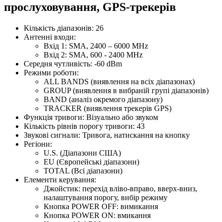
прослуховування, GPS-трекерів
Кількість діапазонів: 26
Антенні входи:
Вхід 1: SMA, 2400 – 6000 MHz
Вхід 2: SMA, 600 - 2400 MHz
Середня чутливість: -60 dBm
Режими роботи:
ALL BANDS (виявлення на всіх діапазонах)
GROUP (виявлення в вибраній групі діапазонів)
BAND (аналіз окремого діапазону)
TRACKER (виявлення трекерів GPS)
Функція тривоги: Візуально або звуком
Кількість рівнів порогу тривоги: 43
Звукові сигнали: Тривога, натискання на кнопку
Регіони:
U.S. (Діапазони США)
EU (Європейські діапазони)
TOTAL (Всі діапазони)
Елементи керування:
Джойстик: перехід вліво-вправо, вверх-вниз,
налаштування порогу, вибір режиму
Кнопка POWER OFF: вимикання
Кнопка POWER ON: вмикання