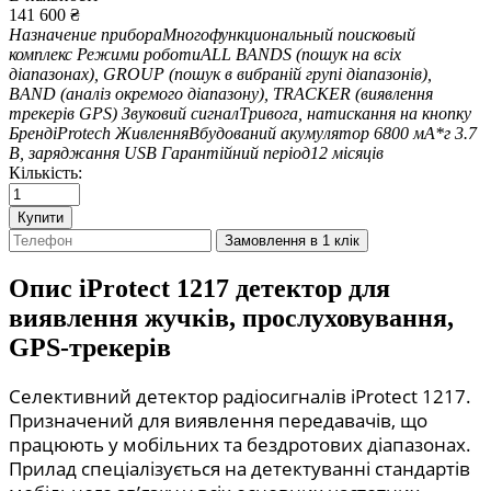
141 600
₴
Назначение прибора
Многофункциональный поисковый
комплекс
Режими роботи
ALL BANDS (пошук на всіх
діапазонах), GROUP (пошук в вибраній групі діапазонів),
BAND (аналіз окремого діапазону), TRACKER (виявлення
трекерів GPS)
Звуковий сигнал
Тривога, натискання на кнопку
Бренд
iProtech
Живлення
Вбудований акумулятор 6800 мА*г 3.7
В, заряджання USB
Гарантійний період
12 місяців
Кількість:
Купити
Замовлення в 1 клік
Опис
iProtect 1217 детектор для
виявлення жучків, прослуховування,
GPS-трекерів
Селективний детектор радіосигналів iProtect 1217.
Призначений для виявлення передавачів, що
працюють у мобільних та бездротових діапазонах.
Прилад спеціалізується на детектуванні стандартів