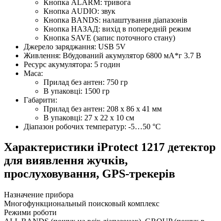
Кнопка ALARM: тривога
Кнопка AUDIO: звук
Кнопка BANDS: налаштування діапазонів
Кнопка НАЗАД: вихід в попередній режим
Кнопка SAVE (запис поточного стану)
Джерело заряджання: USB 5V
Живлення: Вбудований акумулятор 6800 мА*г 3.7 В
Ресурс акумулятора: 5 годин
Маса:
Прилад без антен: 750 гр
В упаковці: 1500 гр
Габарити:
Прилад без антен: 208 х 86 х 41 мм
В упаковці: 27 х 22 x 10 см
Діапазон робочих температур: -5…50 °C
Характеристики
iProtect 1217 детектор
для виявлення жучків,
прослуховування, GPS-трекерів
Назначение прибора
Многофункциональный поисковый комплекс
Режими роботи