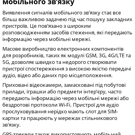
мобільного зв’язку
Виявлення сигналів мобільного зв’язку стає все
більш важливою задачею під час пошуку закладних
пристроїв. Це пов’язано з широким
розповсюдженням засобів стеження, які передають
інформацію через мобільні мережі.
Масове виробництво електронних компонентів
для розробників, таких як модулі GSM, 3G, 4G/LTE та
5G, дозволяє швидко та недорого створювати
пристрої спостереження з високою якістю передачі
аудіо, відео або даних про місцеположення.
Приховані відеокамери, замасковані під побутові
прилади, іграшки або предмети інтер’єру, часто
передають інформацію через мобільні мережі або
бездротові протоколи Wi-Fi. Пристрої для аудіо
прослуховування нерідко мають слот для SIM-
картки та працюють у мережах стільникового
зв’язку.
GPS-трекери також використовують мобільний