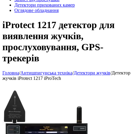
Детектори прихованих камер
Оглядове обладнання
iProtect 1217 детектор для
виявлення жучків,
прослуховування, GPS-
трекерів
Головна
/
Антишпигунська техніка
/
Детектори жучків
/
Детектор
жучків iProtect 1217 iProTech