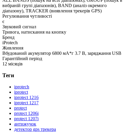
ALL BANDS (пошук на всіх діапазонах), GROUP (пошук в
вибраній групі діапазонів), BAND (аналіз окремого
діапазону), TRACKER (виявлення трекерів GPS)
Регулювання чутливості
є
Звуковий сигнал
Тривога, натискання на кнопку
Бренд
iProtech
Живлення
Вбудований акумулятор 6800 мА*г 3.7 В, заряджання USB
Гарантійний період
12 місяців
Теги
iprotech
iprotect
iprotect 1216
iprotect 1217
protect
protect 1206i
protect 1207i
антижучок
детектор gps трекера