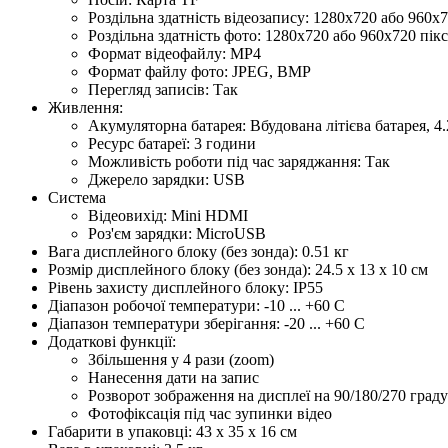
Роздільна здатність відеозапису: 1280х720 або 960х7
Роздільна здатність фото: 1280х720 або 960х720 пікс
Формат відеофайлу: MP4
Формат файлу фото: JPEG, BMP
Перегляд записів: Так
Живлення:
Акумуляторна батарея: Вбудована літієва батарея, 4
Ресурс батареї: 3 години
Можливість роботи під час заряджання: Так
Джерело зарядки: USB
Система
Відеовихід: Mini HDMI
Роз'єм зарядки: MicroUSB
Вага дисплейного блоку (без зонда): 0.51 кг
Розмір дисплейного блоку (без зонда): 24.5 х 13 х 10 см
Рівень захисту дисплейного блоку: IP55
Діапазон робочої температури: -10 ... +60 С
Діапазон температури зберігання: -20 ... +60 С
Додаткові функції:
Збільшення у 4 рази (zoom)
Нанесення дати на запис
Розворот зображення на дисплеї на 90/180/270 граду
Фотофіксація під час зупинки відео
Габарити в упаковці: 43 х 35 х 16 см