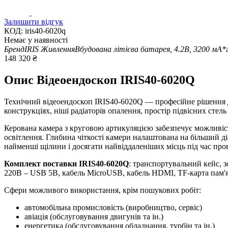
Залишити відгук
КОД:
iris40-6020q
Немає у наявності
Бренд
IRIS
Живлення
Вбудована літієва батарея, 4.2В, 3200 мА*
148 320
₴
Опис
Відеоендоскоп IRIS40-6020Q
Технічний відеоендоскоп IRIS40-6020Q — професійне рішення для
конструкціях, ніші радіаторів опалення, простір підвісних стель
Керована камера з круговою артикуляцією забезпечує можливість
освітлення. Глибина чіткості камери налаштована на більший д
найменші щілини і досягати найвіддаленіших місць під час про
Комплект поставки IRIS40-6020Q
: транспортувальний кейс, 
220В – USB 5В, кабель MicroUSB, кабель HDMI, TF-карта пам'ят
Сфери можливого використання, крім пошукових робіт:
автомобільна промисловість (виробництво, сервіс)
авіація (обслуговування двигунів та ін.)
енергетика (обслуговування обладнання, турбін та ін.)