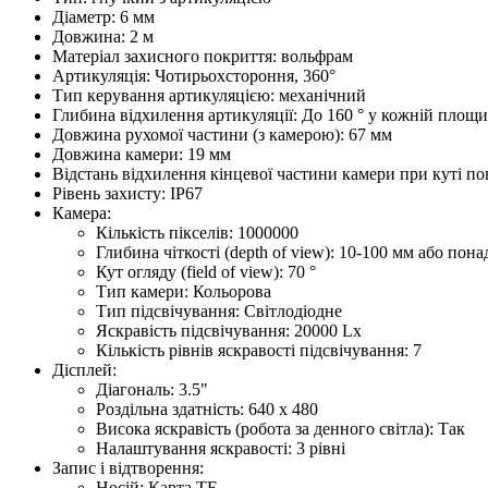
Діаметр: 6 мм
Довжина: 2 м
Матеріал захисного покриття: вольфрам
Артикуляція: Чотирьохстороння, 360°
Тип керування артикуляцією: механічний
Глибина відхилення артикуляції: До 160 ° у кожній площи
Довжина рухомої частини (з камерою): 67 мм
Довжина камери: 19 мм
Відстань відхилення кінцевої частини камери при куті по
Рівень захисту: IP67
Камера:
Кількість пікселів: 1000000
Глибина чіткості (depth of view): 10-100 мм або пон
Кут огляду (field of view): 70 °
Тип камери: Кольорова
Тип підсвічування: Світлодіодне
Яскравість підсвічування: 20000 Lx
Кількість рівнів яскравості підсвічування: 7
Дісплей:
Діагональ: 3.5"
Роздільна здатність: 640 х 480
Висока яскравість (робота за денного світла): Так
Налаштування яскравості: 3 рівні
Запис і відтворення:
Носій: Карта TF