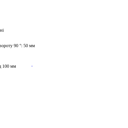
ні
вороту 90 °: 50 мм
ад 100 мм