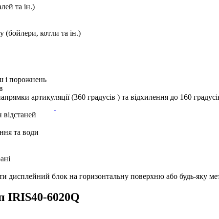
лей та ін.)
 (бойлери, котли та ін.)
ш і порожнень
в
апрямки артикуляції (360 градусів ) та відхилення до 160 градусі
н відстаней
ення та води
ані
ити дисплейний блок на горизонтальну поверхню або будь-яку м
п IRIS40-6020Q