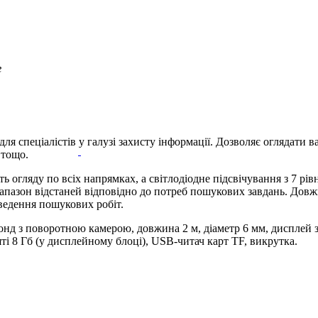
г
 спеціалістів у галузі захисту інформації. Дозволяє оглядати ва
 тощо.
 огляду по всіх напрямках, а світлодіодне підсвічування з 7 рівн
іапазон відстаней відповідно до потреб пошукових завдань. Дов
ведення пошукових робіт.
зонд з поворотною камерою, довжина 2 м, діаметр 6 мм, дисплей 
і 8 Гб (у дисплейному блоці), USB-читач карт TF, викрутка.