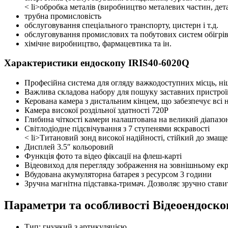
< li>обробка металів (виробництво металевих частин, дета
трубна промисловість
обслуговування спеціального транспорту, цистерн і т.д.
обслуговування промислових та побутових систем обігріву
хімічне виробництво, фармацевтика та ін.
Характеристики ендоскопу IRIS40-6020Q
Професійна система для огляду важкодоступних місць, ні
Важлива складова набору для пошуку заставних пристрої
Керована камера з дистальним кінцем, що забезпечує всі н
Камера високої роздільної здатності 720P
Глибина чіткості камери налаштована на великий діапазо
Світлодіодне підсвічування з 7 ступенями яскравості
< li>Титановий зонд високої надійності, стійкий до змащ
Дисплей 3.5″ кольоровий
Функція фото та відео фіксації на флеш-карті
Відеовиход для перегляду зображення на зовнішньому екр
Вбудована акумуляторна батарея з ресурсом 3 години
Зручна магнітна підставка-тримач. Дозволяє зручно став
Параметри та особливості
Відеоендоско
Тип: гнучкий з артикуляцією