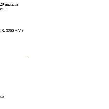
20 пікселів
елів
.2В, 3200 мА*г
сів