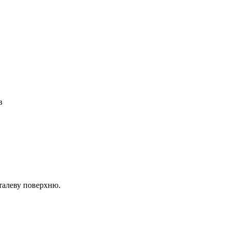
в
еталеву поверхню.