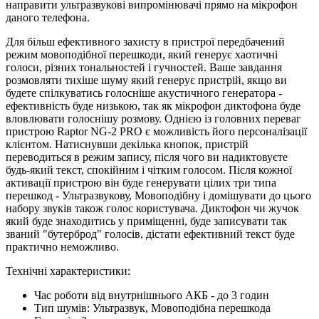
направити ультразвукові випромінювачі прямо на мікрофон
даного телефона.
Для більш ефективного захисту в пристрої передбачений
режим мовоподібної перешкоди, який генерує хаотичні
голоси, різних тональностей і гучностей. Ваше завдання
розмовляти тихіше шуму який генерує пристрій, якщо ви
будете спілкуватись голосніше акустичного генератора -
ефективність буде низькою, так як мікрофон диктофона буде
вловлювати голоснішу розмову. Однією із головних переваг
пристрою Raptor NG-2 PRO є можливість його персоналізації
клієнтом. Натиснувши декілька кнопок, пристрій
переводиться в режим запису, після чого ви надиктовуєте
будь-який текст, спокійним і чітким голосом. Після кожної
активації пристрою він буде генерувати цілих три типа
перешкод - Ультразвукову, Мовоподібну і домішувати до цього
набору звуків також голос користувача. Диктофон чи жучок
який буде знаходитись у приміщенні, буде записувати так
званий "бутерброд" голосів, дістати ефективний текст буде
практично неможливо.
Технічні характеристики:
Час роботи від внутрнішнього АКБ - до 3 годин
Тип шумів: Ультразвук, Мовоподібна перешкода