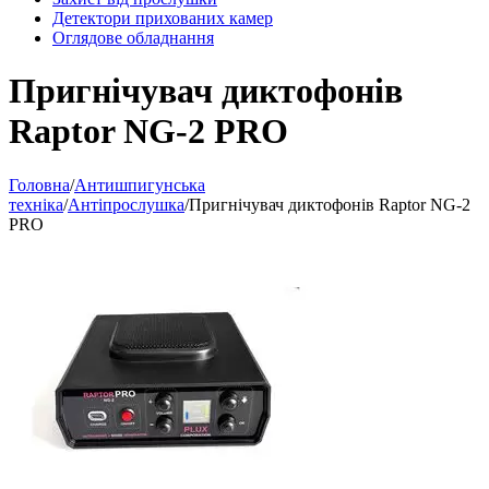
Детектори прихованих камер
Оглядове обладнання
Пригнічувач диктофонів
Raptor NG-2 PRO
Головна
/
Антишпигунська
техніка
/
Антіпрослушка
/
Пригнічувач диктофонів Raptor NG-2
PRO