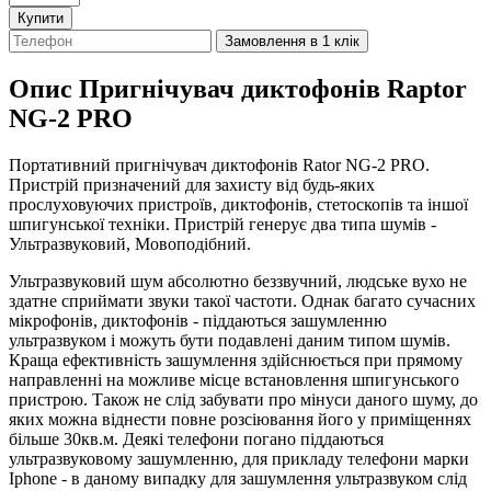
Купити
Замовлення в 1 клік
Опис
Пригнічувач диктофонів Raptor
NG-2 PRO
Портативний пригнічувач диктофонів Rator NG-2 PRO.
Пристрій призначений для захисту від будь-яких
прослуховуючих пристроїв, диктофонів, стетоскопів та іншої
шпигунської техніки. Пристрій генерує два типа шумів -
Ультразвуковий, Мовоподібний.
Ультразвуковий шум абсолютно беззвучний, людське вухо не
здатне сприймати звуки такої частоти. Однак багато сучасних
мікрофонів, диктофонів - піддаються зашумленню
ультразвуком і можуть бути подавлені даним типом шумів.
Краща ефективність зашумлення здійснюється при прямому
направленні на можливе місце встановлення шпигунського
пристрою. Також не слід забувати про мінуси даного шуму, до
яких можна віднести повне розсіювання його у приміщеннях
більше 30кв.м. Деякі телефони погано піддаються
ультразвуковому зашумленню, для прикладу телефони марки
Iphone - в даному випадку для зашумлення ультразвуком слід