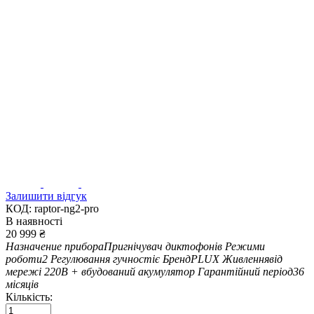
Залишити відгук
КОД:
raptor-ng2-pro
В наявності
20 999
₴
Назначение прибора
Пригнічувач диктофонів
Режими
роботи
2
Регулювання гучності
є
Бренд
PLUX
Живлення
від
мережі 220В + вбудований акумулятор
Гарантійний період
36
місяців
Кількість: