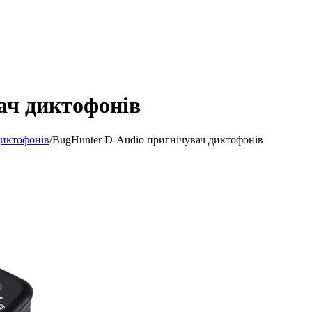
ач диктофонів
диктофонів
/
BugHunter D-Audio пригнічувач диктофонів