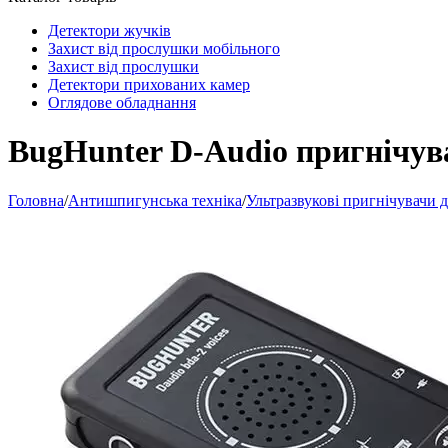
Детектори жучків
Захист від прослушки мобільного
Захист від прослушки
Детектори прихованих камер
Оглядове обладнання
BugHunter D-Audio пригнічув
Головна
/
Антишпигунська техніка
/
Ультразвукові пригнічувачи 