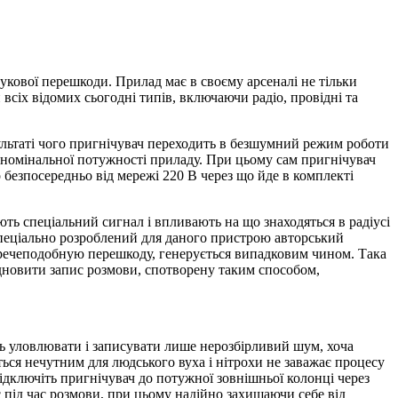
кової перешкоди. Прилад має в своєму арсеналі не тільки
іх відомих сьогодні типів, включаючи радіо, провідні та
зультаті чого пригнічувач переходить в безшумний режим роботи
 номінальної потужності приладу. При цьому сам пригнічувач
 безпосередньо від мережі 220 В через що йде в комплекті
ь спеціальний сигнал і впливають на що знаходяться в радіусі
 спеціально розроблений для даного пристрою авторський
речеподобную перешкоду, генерується випадковим чином. Така
ідновити запис розмови, спотворену таким способом,
уть уловлювати і записувати лише нерозбірливий шум, хоча
ься нечутним для людського вуха і нітрохи не заважає процесу
підключіть пригнічувач до потужної зовнішньої колонці через
 під час розмови, при цьому надійно захищаючи себе від