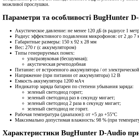
можливої прослушки.
Параметри та особливості
BugHunter D-
Акустическое давление: не менее 120 дБ (в радиусе 1 мет
Радиус эффективного подавления микрофонов: от 2 до 7 
Габаритные размеры: 150 х 92 х 28 мм
Вес: 270 г (с аккумулятором)
Типы генерируемых помех:
ультразвуковая (бесшумная);
акустическая речеподобная
Питание: от встроенного аккумулятора / от электрической
Напряжение (при питании от аккумулятора) 12 В
Емкость аккумулятора 1200 мАч
Индикатор заряда батареи по степени убывания заряда:
зеленый светодиод горит;
зеленый светодиод раз в секунду мигает;
зеленый светодиод 2 раза в секунду мигает;
зеленый светодиод не горит.
Рабочая температура (диапазон): от +5 до +55°С
Максимально допустимая влажность: 98 % (при температ
Характеристики
BugHunter D-Audio пр