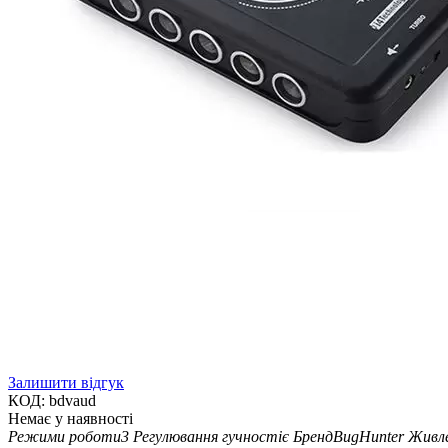
Залишити відгук
КОД:
bdvaud
Немає у наявності
Режими роботи
3
Регулювання гучності
є
Бренд
BugHunter
Живл