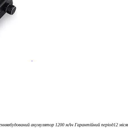
ення
вбудований акумулятор 1200 мАч
Гарантійний період
12 міся