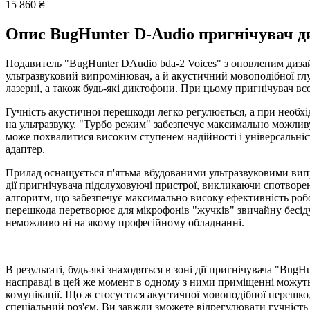
15 860
₴
Опис
BugHunter D-Audio пригнічувач д
Подавитель "BugHunter DAudio bda-2 Voices" з оновленим дизай
ультразвуковий випромінювач, а й акустичний мовоподібної гл
лазерні, а також будь-які диктофони. При цьому пригнічувач все
Гучність акустичної перешкоди легко регулюється, а при необх
на ультразвуку. "Турбо режим" забезпечує максимально можлив
може похвалитися високим ступенем надійності і універсальніст
адаптер.
Прилад оснащується п'ятьма вбудованими ультразвуковими випр
дії пригнічувача підслуховуючі пристрої, викликаючи спотворе
алгоритм, що забезпечує максимально високу ефективність ро
перешкода перетворює для мікрофонів "жучків" звичайну бесіду
неможливо ні на якому професійному обладнанні.
В результаті, будь-які знаходяться в зоні дії пригнічувача "B
насправді в цей же момент в одному з ними приміщенні можуть 
комунікації. Що ж стосується акустичної мовоподібної перешкод
спеціальний роз'єм, Ви завжди зможете відрегулювати гучність