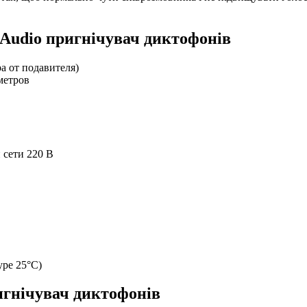
Audio пригнічувач диктофонів
ра от подавителя)
метров
 сети 220 В
уре 25°С)
игнічувач диктофонів