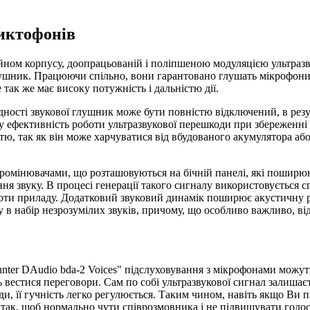
иктофонів
ном корпусу, доопрацьованій і поліпшеною модуляцією ультразву
ушник. Працюючи спільно, вони гарантовано глушать мікрофони вс
 так же має високу потужність і дальністю дії.
ідності звукової глушник може бути повністю відключений, в ре
у ефективність роботи ультразвукової перешкоди при збереженні
ю, так як він може харчуватися від вбудованого акумулятора або
омінювачами, що розташовуються на бічній панелі, які поширюют
ння звуку. В процесі генерації такого сигналу використовується
боти приладу. Додатковий звуковий динамік поширює акустичну 
 в набір незрозумілих звуків, причому, що особливо важливо, в
ugHunter DAudio bda-2 Voices" підслуховування з мікрофонами мож
вестися переговори. Сам по собі ультразвукової сигнал залишаєт
и, її гучність легко регулюється. Таким чином, навіть якщо Ви 
 так, щоб нормально чути співрозмовника і не підвищувати голос