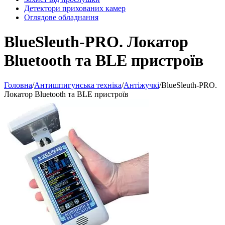
Детектори прихованих камер
Оглядове обладнання
BlueSleuth-PRO. Локатор
Bluetooth та BLE пристроїв
Головна
/
Антишпигунська техніка
/
Антіжучкі
/
BlueSleuth-PRO.
Локатор Bluetooth та BLE пристроїв