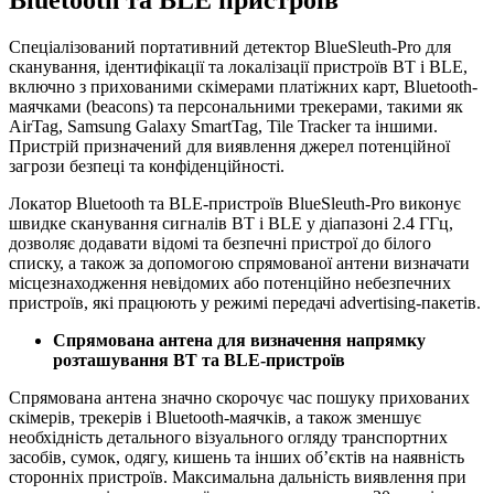
Спеціалізований портативний детектор BlueSleuth-Pro для
сканування, ідентифікації та локалізації пристроїв BT і BLE,
включно з прихованими скімерами платіжних карт, Bluetooth-
маячками (beacons) та персональними трекерами, такими як
AirTag, Samsung Galaxy SmartTag, Tile Tracker та іншими.
Пристрій призначений для виявлення джерел потенційної
загрози безпеці та конфіденційності.
Локатор Bluetooth та BLE-пристроїв BlueSleuth-Pro виконує
швидке сканування сигналів BT і BLE у діапазоні 2.4 ГГц,
дозволяє додавати відомі та безпечні пристрої до білого
списку, а також за допомогою спрямованої антени визначати
місцезнаходження невідомих або потенційно небезпечних
пристроїв, які працюють у режимі передачі advertising-пакетів.
Спрямована антена для визначення напрямку
розташування BT та BLE-пристроїв
Спрямована антена значно скорочує час пошуку прихованих
скімерів, трекерів і Bluetooth-маячків, а також зменшує
необхідність детального візуального огляду транспортних
засобів, сумок, одягу, кишень та інших об’єктів на наявність
сторонніх пристроїв. Максимальна дальність виявлення при