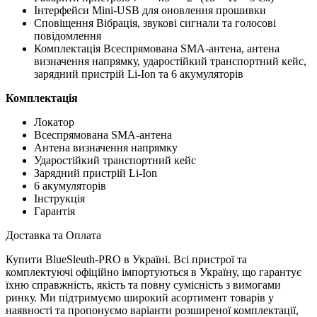
Інтерфейси Mini-USB для оновлення прошивки
Сповіщення Вібрація, звукові сигнали та голосові
повідомлення
Комплектація Всеспрямована SMA-антена, антена
визначення напрямку, ударостійкий транспортний кейс,
зарядний пристрій Li-Ion та 6 акумуляторів
Комплектація
Локатор
Всеспрямована SMA-антена
Антена визначення напрямку
Ударостійкий транспортний кейс
Зарядний пристрій Li-Ion
6 акумуляторів
Інструкція
Гарантія
Доставка та Оплата
Купити BlueSleuth-PRO в Україні. Всі пристрої та
комплектуючі офіційно імпортуються в Україну, що гарантує
їхню справжність, якість та повну сумісність з вимогами
ринку. Ми підтримуємо широкий асортимент товарів у
наявності та пропонуємо варіанти розширеної комплектації,