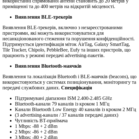
використанні спрямованої антени становить до 20 метрів у
приміщенні та до 400 метрів на відкритій місцевості.
Виявлення BLE-трекерів
Виявлення BLE-трекерів, включно з незареєстрованими
пристроями, які можуть використовуватися для
несанкціонованого стеження та порушення конфіденційності.
Підтримується ідентифікація міток AirTag, Galaxy SmartTag,
Tile Tracker, Chipolo, PebbleBee, Eufy та інших пристроїв, що
працюють у режимі передачі advertising-пакетів.
Виявлення Bluetooth-маячків
Виявлення та локалізація Bluetooth і BLE-маячків (beacons), що
використовуються у системах позиціонування, моніторингу та
передачі службових даних.
Специфікація
Підтримувані діапазони ISM 2.400-2.485 GHz
Bluetooth-канали 79 каналів із кроком 1 МГц
Канали Bluetooth Low Energy 40 каналів із кроком 2 МГц
(3 advertising-канали / 37 каналів передачі даних)
Чутливість BT-приймача
1 Mbps: -88 + 2 dBm
2 Mbps: -86 + 2 dBm
3 Mbps: -80 + 2 dBm