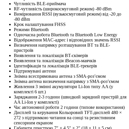
Чутливість BLE-приймача
RF-чутливість (широкосмуговий режим) -80 dBm
Вимірювання RSSI (вузькосмуговий режим) від -20 до
-80 dBm
Крок налаштування FHSS
Режими Bluetooth
Одночасна робота Bluetooth та Bluetooth Low Energy
Відображення MAC-адрес і відповідних значень RSSI
Визначення напрямку розташування BT та BLE-
пристроїв
Виявлення та локалізація BT-скімерів
Виявлення та локалізація iBeacon-маячків
Ідентифікація та локалізація BLE-трекерів
Підтримувані антени
Знімна всеспрямована антена з SMA-роз’ємом
Знімна антена визначення напрямку з SMA-роз’ємом
Живлення 3 змінні акумулятори Li-Ion типу AA (у
комплекті 6 шт.)
Заряджання 2-3 години (швидкий зарядний пристрій для
AA Li-Ion у комплекті)
Час автономної роботи 2 години (типове використання)
Дисплей та керування Кольоровий TFT-дисплей 480 ×
272 з підтримкою читання на сонці та резистивним
сенсорним екраном
Габарити пристрою 7″ × 4.5″ × 2″ (18 × 11 × 5 см)