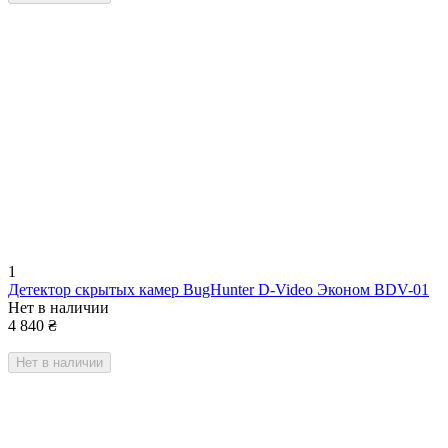
1
Детектор скрытых камер BugHunter D-Video Эконом BDV-01
Нет в наличии
4 840
₴
Нет в наличии