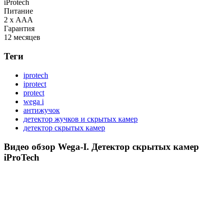
iProtech
Питание
2 х ААА
Гарантия
12 месяцев
Теги
iprotech
iprotect
protect
wega i
антижучок
детектор жучков и скрытых камер
детектор скрытых камер
Видео обзор
Wega-I. Детектор скрытых камер
iProTech