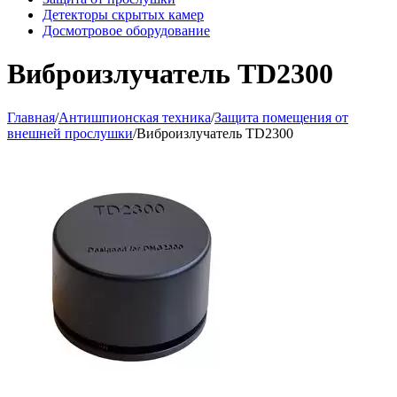
Детекторы скрытых камер
Досмотровое оборудование
Виброизлучатель TD2300
Главная
/
Антишпионская техника
/
Защита помещения от
внешней прослушки
/
Виброизлучатель TD2300