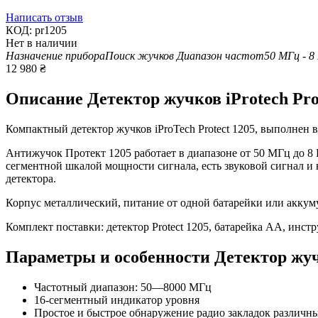
Написать отзыв
КОД:
pr1205
Нет в наличии
Назначение прибора
Поиск жучков
Диапазон частот
50 МГц - 8
12 980
₴
Описание
Детектор жучков iProtech Pro
Компактный детектор жучков iProTech Protect 1205, выполнен в 
Антижучок Протект 1205 работает в диапазоне от 50 МГц до 8
сегментной шкалой мощности сигнала, есть звуковой сигнал и в
детектора.
Корпус металлический, питание от одной батарейки или аккуму
Комплект поставки: детектор Protect 1205, батарейка АА, инст
Параметры и особенности
Детектор жуч
Частотный диапазон: 50—8000 MГц
16-сегментный индикатор уровня
Простое и быстрое обнаружение радио закладок различны