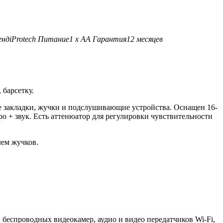
енд
iProtech
Питание
1 х АА
Гарантия
12 месяцев
 барсетку.
ие закладки, жучки и подслушивающие устройства. Оснащен 16-
ро + звук. Есть аттенюатор для регулировки чувствительности
лем жучков.
беспроводных видеокамер, аудио и видео передатчиков Wi-Fi,