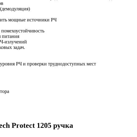
ов
(демодуляция)
дить мощные источники РЧ
я помехоустойчивость
я питания
РЧ-излучений
овых задач.
уровня РЧ и проверки труднодоступных мест
тора
ch Protect 1205 ручка