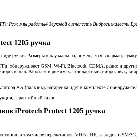
 ГГц
Режимы работы
4
Звуковой сигнал
есть
Вибросигнал
есть
Бр
tect 1205 ручка
виде ручки. Размеры как у маркера, помещается в карман, сумку,
 ГГц, обнаруживает GSM, Wi-Fi, Bluetooth, CDMA, радио и друг
ибросигнал. Работает в режимах: стандартный, вибро, звук, виб
лятора АА (пальчик). Батарейка идет в комплекте с обнаружите
рукция, гарантийный талон
ков iProtech Protect 1205 ручка
х типов, в том числе передатчиков VHF/UHF, закладок GSM/3G, 