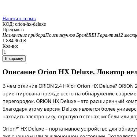
Написать отзыв
КОД:
orion-hx-deluxe
Предзаказ
Назначение прибора
Поиск жучков
Бренд
REI
Гарантия
12 месяц
1 884 960
₴
Кол-во:
В корзину
Описание
Orion HX Deluxe. Локатор не
В чем отличие ORION 2.4 HX от Orion HX Deluxe? ORION 
ориентирована прежде всего на обнаружение совреме
перегородок. ORION HX Deluxe – это расширенный компл
Благодаря этому версия Deluxe является более универ
находить электронику, скрытую в стенах, мебели или д
Orion™ HX Deluxe – портативное устройство для обнар
включенном или выключенном состоянии. Позволяет эф