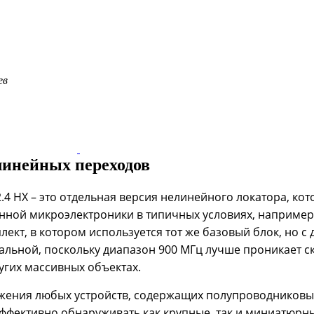
ев
линейных переходов
2.4 HX – это отдельная версия нелинейного локатора, кот
нной микроэлектроники в типичных условиях, например
ект, в котором используется тот же базовый блок, но с 
сальной, поскольку диапазон 900 МГц лучше проникает 
ругих массивных объектах.
ужения любых устройств, содержащих полупроводниковые
фективно обнаруживать как крупные, так и миниатюрны