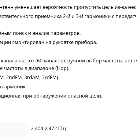
тенн уменьшает вероятность пропустить цель из-за не
ствительного приемника 2-й и 3-й гармоники с переда
бным поиск и анализ параметров.
ации смонтирован на рукоятке прибора.
анала частот (60 каналов): ручной выбор частоты, авт
е частоты в диапазоне (Hop).
M, 2ndFM, 3rdAM, 3rdFM).
з гармоник.
рационная при обнаружении опасной цели.
2,404-2,472 ГГц